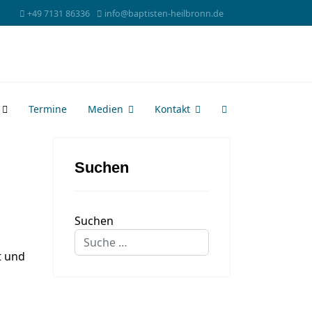
+49 7131 86336
info@baptisten-heilbronn.de
Termine
Medien
Kontakt
Suchen
Suchen
t und